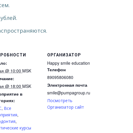
сем.
ублей.
аспространяются.
РОБНОСТИ
ОРГАНИЗАТОР
ло:
Happy smile education
Телефон
ая @ 10:00
MSK
89095806080
чание:
Электронная почта
ая @ 18:00
MSK
smile@pumpagroup.ru
оприятие в
гориях:
Посмотреть
Организатор сайт
,
С
Все
,
оприятия
,
одонтия
тические курсы