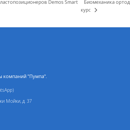
ластопозиционеров Demos Smart
Биомеханика ортод
курс
ы компаний "Пумпа".
atsApp)
ки Мойки, д. 37