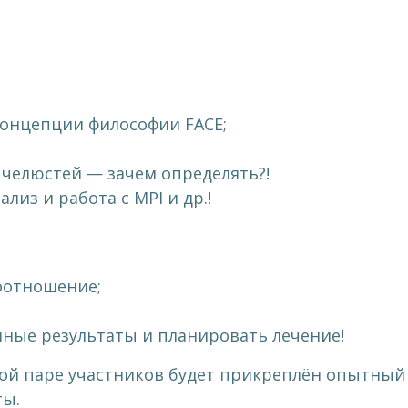
онцепции философии FACE;
елюстей — зачем определять?!
лиз и работа с MPI и др.!
оотношение;
ные результаты и планировать лечение!
ой паре участников будет прикреплён опытный
ты.