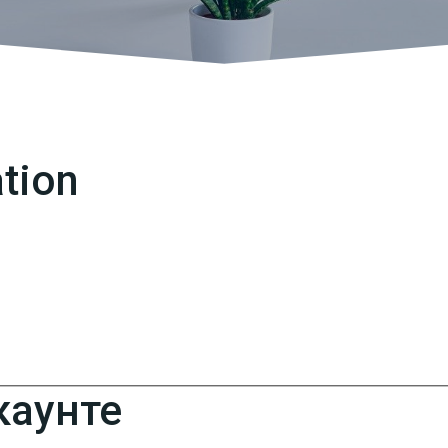
tion
каунте