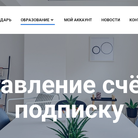
НДАРЬ
ОБРАЗОВАНИЕ
МОЙ АККАУНТ
НОВОСТИ
КОН
авление счё
подписку